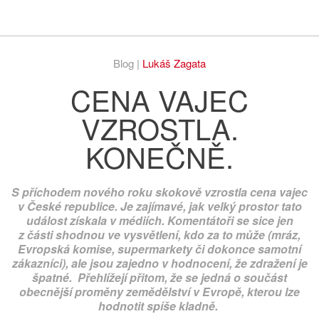
Respekt
Vy
Blog |
Lukáš Zagata
CENA VAJEC
VZROSTLA.
KONEČNĚ.
S příchodem nového roku skokově vzrostla cena vajec
v České republice. Je zajímavé, jak velký prostor tato
událost získala v médiích. Komentátoři se sice jen
z části shodnou ve vysvětlení, kdo za to může (mráz,
Evropská komise, supermarkety či dokonce samotní
zákazníci), ale jsou zajedno v hodnocení, že zdražení je
špatné. Přehlížejí přitom, že se jedná o součást
obecnější proměny zemědělství v Evropě, kterou lze
hodnotit spíše kladně.