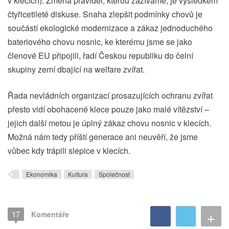
v klecích). Změna pravidel, kterou zažíváme, je výsledkem
čtyřicetileté diskuse. Snaha zlepšit podmínky chovů je
součástí ekologické modernizace a zákaz jednoduchého
bateriového chovu nosnic, ke kterému jsme se jako
členové EU připojili, řadí Českou republiku do čelní
skupiny zemí dbající na welfare zvířat.
Řada nevládních organizací prosazujících ochranu zvířat
přesto vidí obohacené klece pouze jako malé vítězství –
jejich další metou je úplný zákaz chovu nosnic v klecích.
Možná nám tedy příští generace ani neuvěří, že jsme
vůbec kdy trápili slepice v klecích.
Ekonomika
Kultura
Společnost
+
17
Komentáře