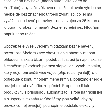
Stačí jedna návštěva (anebo autentické video na
YouTube), aby si člověk uvědomil, že takováto výroba se
neobejde bez značného utrpení zvířat. To, co jej má
vyvážit, jsou levné potraviny – deset vajec za 25 korun a
kilogram drůbežího masa? Běžně levnější než kilogram
paprik nebo rajčat…
Spotřebitelé výše uvedeným otázkám běžně nevěnují
pozornost. Modernizace chovu slepic přitom v mnoha
ohledech získala bizarní podobu. Ilustrací je např. fakt, že
šlechtěním původních plemen slepic lidé „vyrobili“ ptáka,
který nejenom snáší více vajec (příp. roste rychleji), ale
potřebuje k tomu mnohem méně krmiva, potažmo energie,
než jeho druhově příbuzní předci. Propojíme-li tuto
produktivitu s příslušnou automatizací (stroje nahradili lidi)
a s úspory z rozsahu (drůbežárny jsou velké, aby byl
provoz co nejlevnější), pochopíme podstatu efektivity