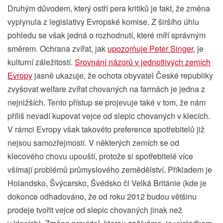
Druhým důvodem, který ostří pera kritiků je fakt, že změna
vyplynula z legislativy Evropské komise. Z širšího úhlu
pohledu se však jedná o rozhodnutí, které míří správným
směrem. Ochrana zvířat, jak
upozorňuje Peter Singer
, je
kulturní záležitostí.
Srovnání názorů v jednotlivých zemích
Evropy
jasně ukazuje, že ochota obyvatel České republiky
zvyšovat welfare zvířat chovaných na farmách je jedna z
nejnižších. Tento přístup se projevuje také v tom, že nám
příliš nevadí kupovat vejce od slepic chovaných v klecích.
V rámci Evropy však takovéto preference spotřebitelů již
nejsou samozřejmostí. V některých zemích se od
klecového chovu upouští, protože si spotřebitelé více
všímají problémů průmyslového zemědělství. Příkladem je
Holandsko, Švýcarsko, Švédsko či Velká Británie (kde je
dokonce odhadováno, že od roku 2012 budou většinu
prodeje tvořit vejce od slepic chovaných jinak než