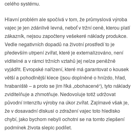
celého systému.
Hlavní problém ale spočívá v tom, že průmyslová výroba
vajec je jen zdánlivě levná, neboť v tržní ceně, kterou platí
zákazník, nejsou započteny vešekeré náklady produkce.
Vedle negativních dopadů na životní prostředí to je
především utrpení zvířat, které je externalizováno, není
viditelné a v rámci tržních vztahů jej nelze peněžně
vyjádřit. Evropské nařízení, které má garantovat o kousek
větší a pohodlnější klece (jsou doplněné o hnízdo, hřad,
hrabaniště – a proto se jim říká „obohacené“), tyto náklady
zviditelňuje a zhmotňuje. Nedovoluje totiž udržovat
původní intenzitu výroby na úkor zvířat. Zajímavé však je,
že v dosavadní diskusi o zdražení vajec toto hledisko
chybí, jako bychom nebyli ochotni se na tomto zlepšení
podmínek života slepic podílet.